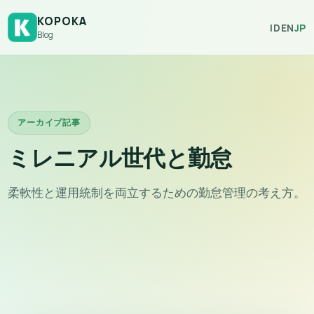
KOPOKA
ID
EN
JP
Blog
アーカイブ記事
ミレニアル世代と勤怠
柔軟性と運用統制を両立するための勤怠管理の考え方。